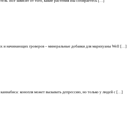
ль. Все зависит от того, какие растения Вы собираетесь […]
ых и начинающих гроверов – минеральные добавки для марихуаны Well […]
каннабиса: конопля может вызывать депрессию, но только у людей с […]