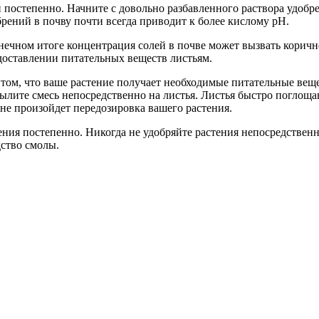
постепенно. Начните с довольно разбавленного раствора удобр
рений в почву почти всегда приводит к более кислому рН.
онечном итоге концентрация солей в почве может вызвать коричн
доставлении питательных веществ листьям.
 том, что ваше растение получает необходимые питательные вещ
спылите смесь непосредственно на листья. Листья быстро поглощ
о не произойдет передозировка вашего растения.
ия постепенно. Никогда не удобряйте растения непосредственно 
дство смолы.