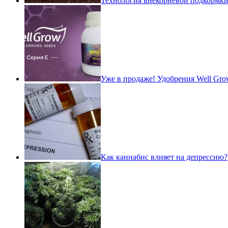
Технология внекорневой подкормк
Уже в продаже! Удобрения Well Gro
Как каннабис влияет на депрессию?