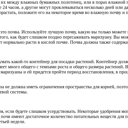
е их между влажных бумажных полотенец, или в порах влажной г
е 24 часов, а другие могут проклевываться несколько дней или д
рорастать, положите его на некоторое время во влажную почву и
 это почва. Используйте лучшую почву, какую вы только можете
е того, как будет слишком поздно пересаживать марихуану. Вы мо
жет нормально расти в кислой почве. Почва должна также содерж
умать какой-то контейнер для посадки растений. Контейнер дол
еет много общего с темпами роста и общего размера растений. 
 марихуаны и ей придется пройти период восстановления, в проц
а не должна иметь ограничения пространства для корней, поэто
невой системы.
, если будете слишком усердствовать. Некоторые удобрения мог
почв имеют достаточное количество питательных веществ для по
етьей недели.