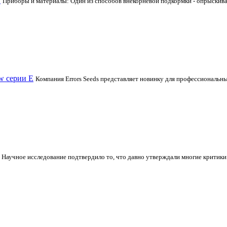
и
Приборы и материалы: Один из способов внекорневой подкормки - опрыскивате
w серии Е
Компания Errors Seeds представляет новинку для профессиональн
Научное исследование подтвердило то, что давно утверждали многие критики 