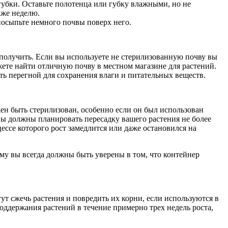
убки. Оставьте полотенца или губку влажными, но не
аже неделю.
 посыпьте немного почвы поверх него.
 получить. Если вы используете не стерилизованную почву вы
жете найти отличную почву в местном магазине для растений.
ать перегной для сохранения влаги и питательных веществ.
жен быть стерилизован, особенно если он был использован
Вы должны планировать пересадку вашего растения не более
ессе которого рост замедлится или даже остановился на
му вы всегда должны быть уверены в том, что контейнер
ут сжечь растения и повредить их корни, если используются в
ддержания растений в течение примерно трех недель роста,