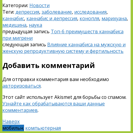
Категории:
Новости
Теги:
депрессия
,
заболевание
,
исследования
,
каннабис
,
каннабис и депрессия
,
конопля
,
марихуана
,
медицина
,
наука
предыдущая запись
Топ-6 преимуществ каннабиса
при мигрени
следующая запись
Влияние каннабиса на мужскую и
женскую репродуктивную систему и фертильность
Добавить комментарий
Для отправки комментария вам необходимо
авторизоваться
.
Этот сайт использует Akismet для борьбы со спамом.
Узнайте как обрабатываются ваши данные
комментариев
.
Наверх
мобильн.
компьютерная