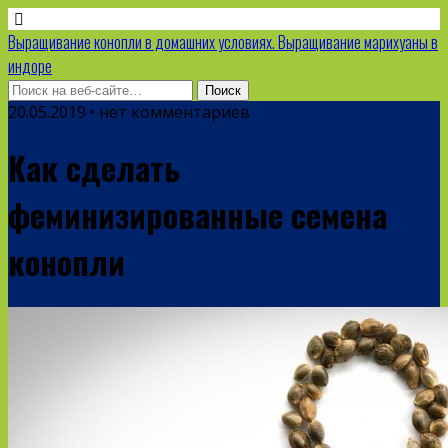
Выращивание конопли в домашних условиях. Выращивание марихуаны в
индоре
20.05.2019 • нет комментариев
Как сделать
феминизированные семена
конопли