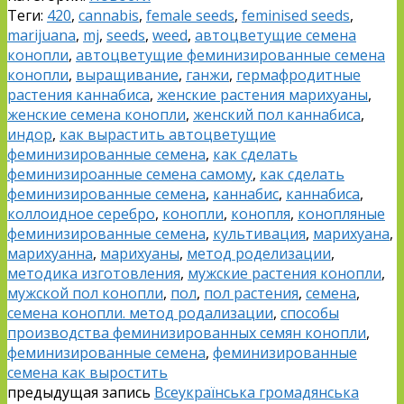
Теги:
420
,
cannabis
,
female seeds
,
feminised seeds
,
marijuana
,
mj
,
seeds
,
weed
,
автоцветущие семена
конопли
,
автоцветущие феминизированные семена
конопли
,
выращивание
,
ганжи
,
гермафродитные
растения каннабиса
,
женские растения марихуаны
,
женские семена конопли
,
женский пол каннабиса
,
индор
,
как вырастить автоцветущие
феминизированные семена
,
как сделать
феминизироанные семена самому
,
как сделать
феминизированные семена
,
каннабис
,
каннабиса
,
коллоидное серебро
,
конопли
,
конопля
,
конопляные
феминизированные семена
,
культивация
,
марихуана
,
марихуанна
,
марихуаны
,
метод роделизации
,
методика изготовления
,
мужские растения конопли
,
мужской пол конопли
,
пол
,
пол растения
,
семена
,
семена конопли. метод родализации
,
способы
производства феминизированных семян конопли
,
феминизированные семена
,
феминизированные
семена как выростить
предыдущая запись
Всеукраїнська громадянська