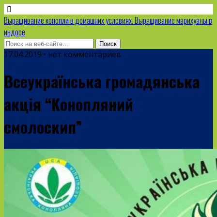
Выращивание конопли в домашних условиях. Выращивание марихуаны в
индоре
17.04.2019 • нет комментариев
Всеукраїнська громадянська
акція “Конопляний
смолоскип”