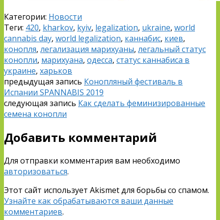
Категории:
Новости
Теги:
420
,
kharkov
,
kyiv
,
legalization
,
ukraine
,
world
cannabis day
,
world legalization
,
каннабис
,
киев
,
конопля
,
легализация марихуаны
,
легальный статус
конопли
,
марихуана
,
одесса
,
статус каннабиса в
украине
,
харьков
предыдущая запись
Конопляный фестиваль в
Испании SPANNABIS 2019
следующая запись
Как сделать феминизированные
семена конопли
Добавить комментарий
Для отправки комментария вам необходимо
авторизоваться
.
Этот сайт использует Akismet для борьбы со спамом.
Узнайте как обрабатываются ваши данные
комментариев
.