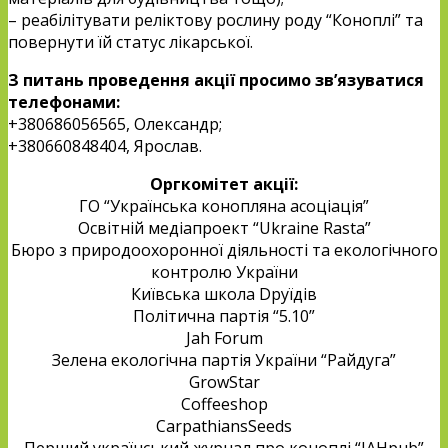
– реабілітувати реліктову рослину роду “Коноплі” та
повернути їй статус лікарської.
З питань проведення акції просимо зв’язуватися
телефонами:
+380686056565, Олександр;
+380660848404, Ярослав.
Оргкомітет акції:
ГО “Українська конопляна асоціація”
Освітній медіапроект “Ukraine Rasta”
Бюро з природоохоронної діяльності та екологічного
контролю України
Київська школа Dруїдів
Політична партія “5.10”
Jah Forum
Зелена екологічна партія України “Райдуга”
GrowStar
Coffeeshop
CarpathiansSeeds
Перший український журнал про коноплі “JAHpub”