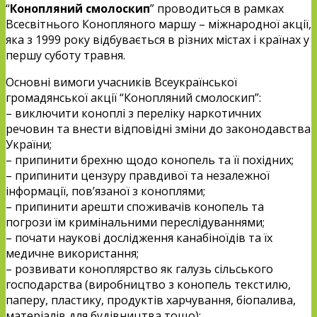
“
Конопляний смолоскип
” проводиться в рамках
Всесвітнього Конопляного маршу – міжнародної акції,
яка з 1999 року відбувається в різних містах і країнах у
першу суботу травня.
Основні вимоги учасників Всеукраїнської
громадянської акції “Конопляний смолоскип”:
– виключити коноплі з переліку наркотичних
речовин та внести відповідні зміни до законодавства
України;
– припинити брехню щодо конопель та її похідних;
– припинити цензуру правдивої та незалежної
інформації, пов’язаної з коноплями;
– припинити арешти споживачів конопель та
погрози їм кримінальними переслідуваннями;
– почати наукові дослідження канабіноїдів та їх
медичне використання;
– розвивати коноплярство як галузь сільського
господарства (виробництво з конопель текстилю,
паперу, пластику, продуктів харчування, біопалива,
матеріалів для будівництва тощо);