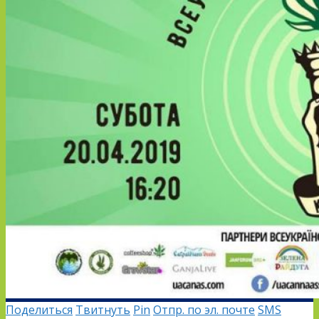
Поделиться
Твитнуть
Pin
Отпр. по эл. почте
SMS