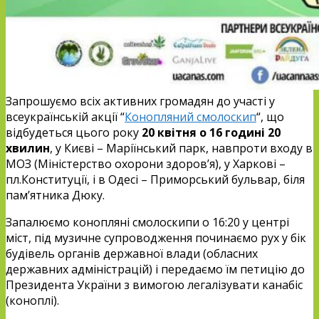
Запрошуємо всіх активних громадян до участі у
всеукраїнській акції “
Конопляний смолоскип
“, що
відбудеться цього року
20 квітня о 16 годині 20
хвилин
, у Києві – Маріїнський парк, навпроти входу в
МОЗ (Міністерство охорони здоров’я), у Харкові –
пл.Конституції, і в Одесі – Приморський бульвар, біля
пам’ятника Дюку.
Запалюємо конопляні смолоскипи о 16:20 у центрі
міст, під музичне супроводження починаємо рух у бік
будівель органів державної влади (обласних
державних адміністрацій) і передаємо їм петицію до
Президента України з вимогою легалізувати канабіс
(коноплі).