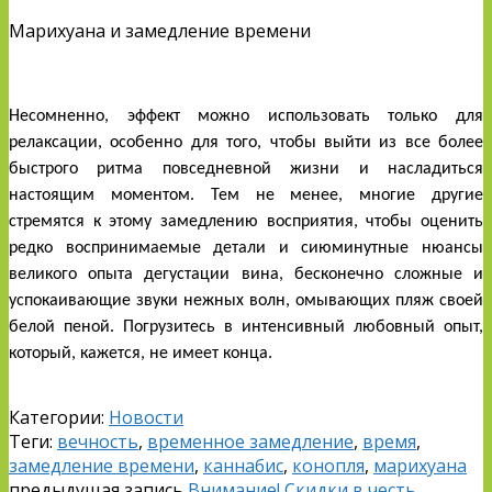
Марихуана и замедление времени
Несомненно, эффект можно использовать только для 
релаксации, особенно для того, чтобы выйти из все более 
быстрого ритма повседневной жизни и насладиться 
настоящим моментом. Тем не менее, многие другие 
стремятся к этому замедлению восприятия, чтобы оценить 
редко воспринимаемые детали и сиюминутные нюансы 
великого опыта дегустации вина, бесконечно сложные и 
успокаивающие звуки нежных волн, омывающих пляж своей 
белой пеной. Погрузитесь в интенсивный любовный опыт, 
который, кажется, не имеет конца.
Категории:
Новости
Теги:
вечность
,
временное замедление
,
время
,
замедление времени
,
каннабис
,
конопля
,
марихуана
предыдущая запись
Внимание! Скидки в честь