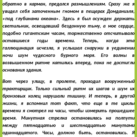
обратно в карман, предался размышлениям. Сразу же я 
увидел себя заточенным гномом в пещерах Домданиэля, 
«под глубинами океана». Здесь я был осужден держать 
светильник, освещавший бездонную тьму, а мое сердце, 
подобно гигантским часам, торжественно отсчитывало 
оставшиеся годы времени. Теперь, когда эта 
галлюцинация исчезла, я услышал снаружи в уединении 
ночи шум чудесного бурного моря. Его волны в 
возвышенном ритме катились вперед, пока не достигли 
основания здания. 
Вот через улицу, в пролете, проходил вооруженный 
трактирщик. Только сильный ритм их шагов и шум их 
бронзовых колец нарушали тишину. И теперь, в другой 
жизни, я вспомнил тот факт, что еще в те циклы 
времени я смотрел на часы, чтобы измерить прошедшее 
время. Минутная стрелка остановилась на полпути 
между пятнадцатью и шестнадцатью минутами 
одиннадцатого. Часы, должно быть, остановились. Я 