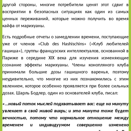
другой стороны, многие потребители ценят этот сдвиг в 
восприятии в безопасных ситуациях как один из самых 
ценных переживаний, которые можно получить во время 
кайфа от марихуаны. 
Есть подробные отчеты о замедлении времени, поступающие 
уже от членов «Club des Hashischins» («Клуб любителей 
гашиша»), группы французских интеллектуалов, основанной в 
Париже в середине XIX века для изучения изменяющие 
сознание эффекты марихуаны. Члены конопляного клуба 
принимали большие дозы гашишного варенья, поэтому 
неудивительно, что многие из них познакомились с этим 
явлением, которое особенно проявляется при более сильных 
дозах. Шарль Бодлер, один из основателей клуба, писал:
«…новый поток мыслей подхватывает вас: еще на минуту 
увлекает в свой живой вихрь; и эта минута тоже будет 
вечностью, потому что нормальное отношение между 
временем и индивидуумом совершенно изменено 