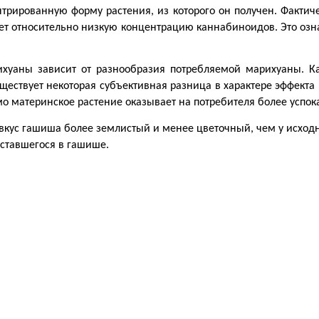
трированную форму растения, из которого он получен. Фактиче
меет относительно низкую концентрацию каннабиноидов. Это озна
ихуаны зависит от разнообразия потребляемой марихуаны. К
уществует некоторая субъективная разница в характере эффекта
амо материнское растение оказывает на потребителя более усп
 вкус гашиша более землистый и менее цветочный, чем у исходно
ставшегося в гашише.  