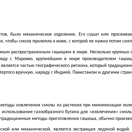
в, было механическое отделение. Его сушат или просеивают
е, чтобы смола прилипла к коже, с которой ее нужно потом снят
амым распространенным гашишем в мире. Несколько крупных стр
яду с Марокко, крупнейшим в мире производителем гашиша
 является частью географического региона, который традиционн
тертого вручную, наряду с Индией, Пакистаном и другими стр
методы извлечения смолы из растения при минимизации количе
использование газообразного бутана для «извлечения» смолы и
, традиционные методы приготовления гашиша, обычно производ
ской или механической, является экстракция ледяной водой. 