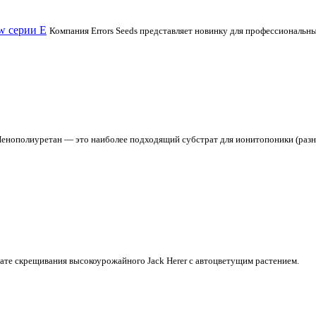
w серии Е
Компания Errors Seeds представляет новинку для профессиональн
енополиуретан — это наиболее подходящий субстрат для ионитопоники (разн
тате скрещивания высокоурожайного Jack Herer с автоцветущим растением.