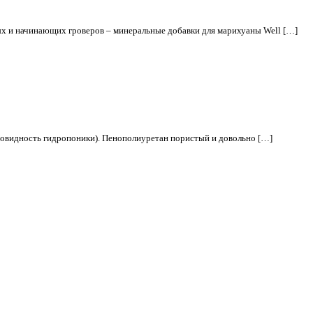
ых и начинающих гроверов – минеральные добавки для марихуаны Well […]
овидность гидропоники). Пенополиуретан пористый и довольно […]