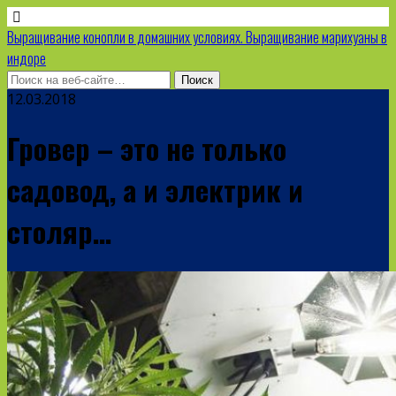
Выращивание конопли в домашних условиях. Выращивание марихуаны в
индоре
12.03.2018
Гровер – это не только
садовод, а и электрик и
столяр…