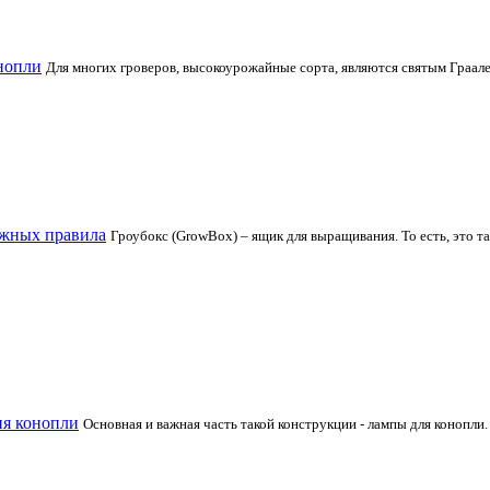
нопли
Для многих гроверов, высокоурожайные сорта, являются святым Граале
ажных правила
Гроубокс (GrowBox) – ящик для выращивания. То есть, это т
ия конопли
Основная и важная часть такой конструкции - лампы для конопли. 