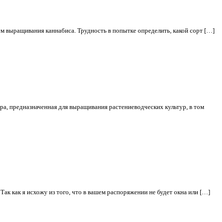
м выращивания каннабиса. Трудность в попытке определить, какой сорт […]
ара, предназначенная для выращивания растениеводческих культур, в том
Так как я исхожу из того, что в вашем распоряжении не будет окна или […]