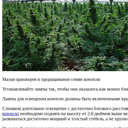
Малая оранжерея и проращивание семян конопли
Устанавливайте лампы так, чтобы они оказались как можно бли
Лампы для освещения конопли должны быть включенными круг
Слишком длительное освещение с достаточно близкого расстоян
конопли
необходимо поднять на высоту от 2-6 дюймов выше вер
развиваться достаточно мощный и толстый стебель, а не хруп