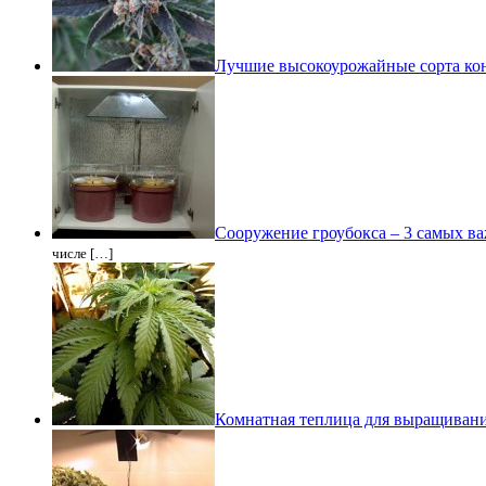
Лучшие высокоурожайные сорта ко
Сооружение гроубокса – 3 самых в
числе […]
Комнатная теплица для выращиван