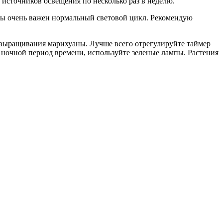
 источников освещения по несколько раз в неделю.
сады очень важен нормальный световой цикл. Рекомендую
икл выращивания марихуаны. Лучше всего отрегулируйте таймер
в ночной период времени, используйте зеленые лампы. Растения