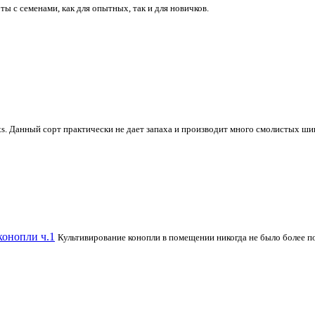
ты с семенами, как для опытных, так и для новичков.
s. Данный сорт практически не дает запаха и производит много смолистых ш
конопли ч.1
Культивирование конопли в помещении никогда не было более по