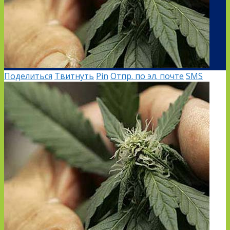
Поделиться
Твитнуть
Pin
Отпр. по эл. почте
SMS