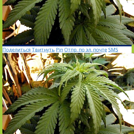
Поделиться
Твитнуть
Pin
Отпр. по эл. почте
SMS