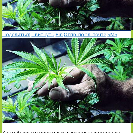
Поделиться
Твитнуть
Pin
Отпр. по эл. почте
SMS
Контейнеры и горшки для выращивания конопли