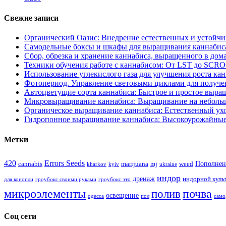
Свежие записи
Органический Оазис: Внедрение естественных и устойч
Самодельные боксы и шкафы для выращивания каннабиса
Сбор, обрезка и хранение каннабиса, выращенного в дом
Техники обучения работе с каннабисом: От LST до SCR
Использование углекислого газа для улучшения роста ка
Фотопериод. Управление световыми циклами для получе
Автоцветущие сорта каннабиса: Быстрое и простое выра
Микровыращивание каннабиса: Выращивание на неболь
Органическое выращивание каннабиса: Естественный ухо
Гидропонное выращивание каннабиса: Высокоурожайные
Метки
420
Errors Seeds
Пополнен
cannabis
marijuana
mj
weed
kharkov
kyiv
ukraine
индор
дренаж
индорной куль
для конопли
гроубокс своими руками
гроубокс это
микроэлементы
почва
полив
освещение
одесса
пол
само
Соц сети