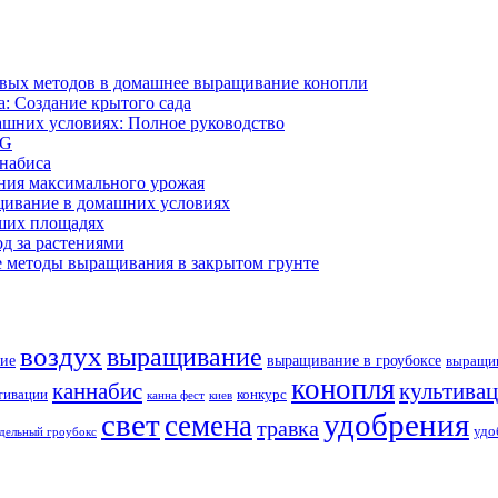
ивых методов в домашнее выращивание конопли
: Создание крытого сада
ашних условиях: Полное руководство
OG
ннабиса
ния максимального урожая
щивание в домашних условиях
ших площадях
д за растениями
 методы выращивания в закрытом грунте
воздух
выращивание
ие
выращивание в гроубоксе
выращив
конопля
каннабис
культива
тивации
конкурс
канна фест
киев
свет
удобрения
семена
травка
удо
дельный гроубокс