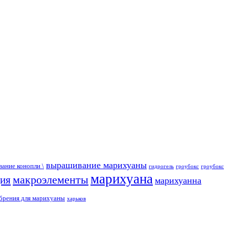
выращивание марихуаны
ание конопли \
гидрогель
гроубокс
гроубокс
марихуана
макроэлементы
ция
марихуанна
брения для марихуаны
харьков