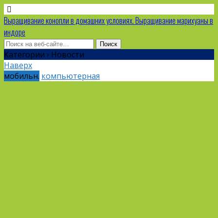
Выращивание конопли в домашних условиях. Выращивание марихуаны в
индоре
Категории ›
Новости
Наверх
мобильн.
компьютерная