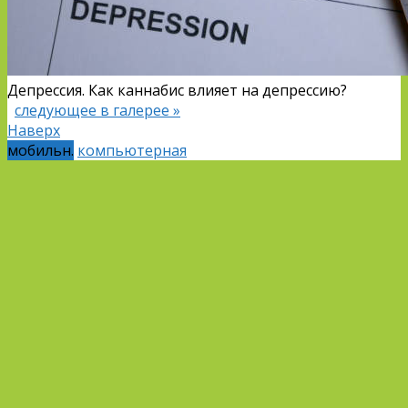
Депрессия. Как каннабис влияет на депрессию?
следующее в галерее »
Наверх
мобильн.
компьютерная