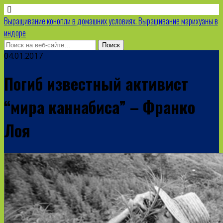
Выращивание конопли в домашних условиях. Выращивание марихуаны в
индоре
04.01.2017
Погиб известный активист
“мира каннабиса” – Франко
Лоя