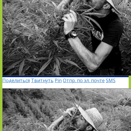
Поделиться
Твитнуть
Pin
Отпр. по эл. почте
SMS