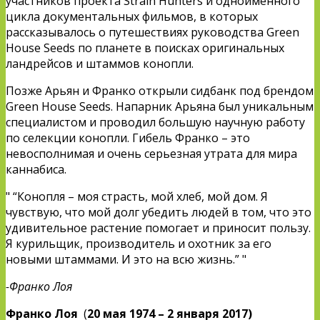
участников проекта Strain Hunters и одноимённого
цикла документальных фильмов, в которых
рассказывалось о путешествиях руководства Green
House Seeds по планете в поисках оригинальных
ландрейсов и штаммов конопли.
Позже Арьян и Франко открыли сидбанк под брендом
Green House Seeds. Напарник Арьяна был уникальным
специалистом и проводил большую научную работу
по селекции конопли. Гибель Франко – это
невосполнимая и очень серьезная утрата для мира
каннабиса.
“Конопля – моя страсть, мой хлеб, мой дом. Я
чувствую, что мой долг убедить людей в том, что это
удивительное растение помогает и приносит пользу.
Я курильщик, производитель и охотник за его
новыми штаммами. И это на всю жизнь.”
-Франко Лоя
Франко Лоя
(
20 мая 1974 – 2 января 2017)