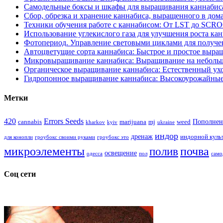
Самодельные боксы и шкафы для выращивания каннабиса
Сбор, обрезка и хранение каннабиса, выращенного в дом
Техники обучения работе с каннабисом: От LST до SCR
Использование углекислого газа для улучшения роста ка
Фотопериод. Управление световыми циклами для получе
Автоцветущие сорта каннабиса: Быстрое и простое выра
Микровыращивание каннабиса: Выращивание на неболь
Органическое выращивание каннабиса: Естественный ухо
Гидропонное выращивание каннабиса: Высокоурожайные
Метки
420
Errors Seeds
Пополнен
cannabis
marijuana
mj
weed
kharkov
kyiv
ukraine
индор
дренаж
индорной куль
для конопли
гроубокс своими руками
гроубокс это
микроэлементы
почва
полив
освещение
одесса
пол
само
Соц сети