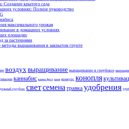
: Создание крытого сада
ашних условиях: Полное руководство
OG
ннабиса
ния максимального урожая
щивание в домашних условиях
ших площадях
д за растениями
 методы выращивания в закрытом грунте
воздух
выращивание
ие
выращивание в гроубоксе
выращив
конопля
каннабис
культива
тивации
конкурс
канна фест
киев
свет
удобрения
семена
травка
удо
дельный гроубокс