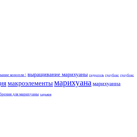
выращивание марихуаны
ание конопли \
гидрогель
гроубокс
гроубокс
марихуана
макроэлементы
ция
марихуанна
брения для марихуаны
харьков