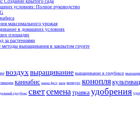
: Создание крытого сада
ашних условиях: Полное руководство
OG
ннабиса
ния максимального урожая
щивание в домашних условиях
ших площадях
д за растениями
 методы выращивания в закрытом грунте
воздух
выращивание
ие
выращивание в гроубоксе
выращив
конопля
каннабис
культива
тивации
конкурс
канна фест
киев
свет
удобрения
семена
травка
удо
дельный гроубокс