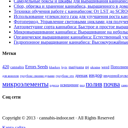
Самодельные боксы и шкафы для выращивания каннабиса
Сбор, обрезка и хранение каннабиса, выращенного в дом
Техники обучения работе с каннабисом: От LST до SCR
Использование углекислого газа для улучшения роста ка
Фотопериод. Управление световыми циклами для получе
Автоцветущие сорта каннабиса: Быстрое и простое выра
Микровыращивание каннабиса: Выращивание на неболь
Органическое выращивание каннабиса: Естественный ухо
Гидропонное выращивание каннабиса: Высокоурожайные
Метки
420
Errors Seeds
Пополнен
cannabis
marijuana
mj
weed
kharkov
kyiv
ukraine
индор
дренаж
индорной куль
для конопли
гроубокс своими руками
гроубокс это
микроэлементы
почва
полив
освещение
одесса
пол
само
Соц сети
Copyright © 2013 · cannabis-indoor.net · All Rights Reserved
Карта сайта