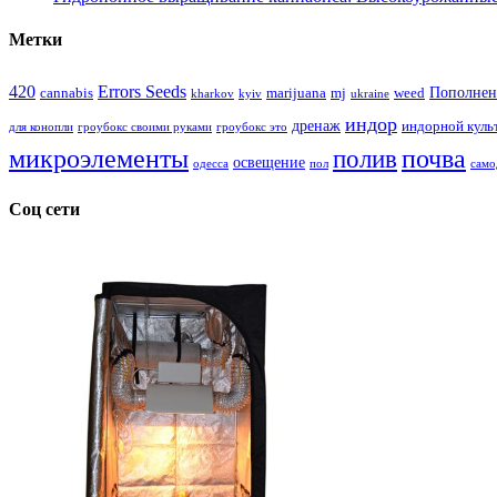
Метки
420
Errors Seeds
Пополнен
cannabis
marijuana
mj
weed
kharkov
kyiv
ukraine
индор
дренаж
индорной куль
для конопли
гроубокс своими руками
гроубокс это
микроэлементы
почва
полив
освещение
одесса
пол
само
Соц сети