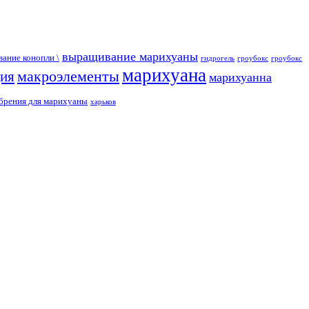
выращивание марихуаны
ание конопли \
гидрогель
гроубокс
гроубокс
марихуана
макроэлементы
ция
марихуанна
брения для марихуаны
харьков