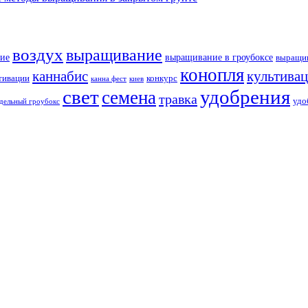
воздух
выращивание
ие
выращивание в гроубоксе
выращив
конопля
каннабис
культива
тивации
конкурс
канна фест
киев
свет
удобрения
семена
травка
удо
дельный гроубокс