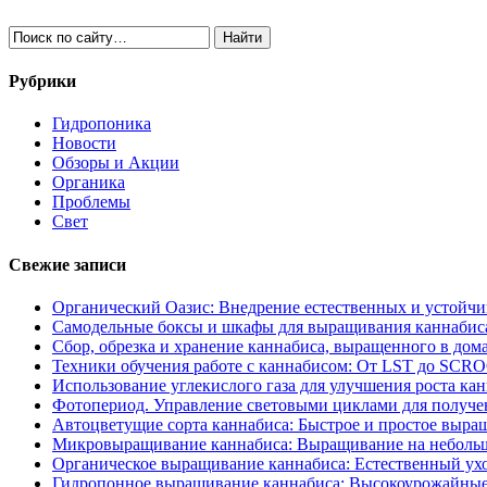
Рубрики
Гидропоника
Новости
Обзоры и Акции
Органика
Проблемы
Свет
Свежие записи
Органический Оазис: Внедрение естественных и устойч
Самодельные боксы и шкафы для выращивания каннабиса
Сбор, обрезка и хранение каннабиса, выращенного в дом
Техники обучения работе с каннабисом: От LST до SCR
Использование углекислого газа для улучшения роста ка
Фотопериод. Управление световыми циклами для получе
Автоцветущие сорта каннабиса: Быстрое и простое выра
Микровыращивание каннабиса: Выращивание на неболь
Органическое выращивание каннабиса: Естественный ухо
Гидропонное выращивание каннабиса: Высокоурожайные