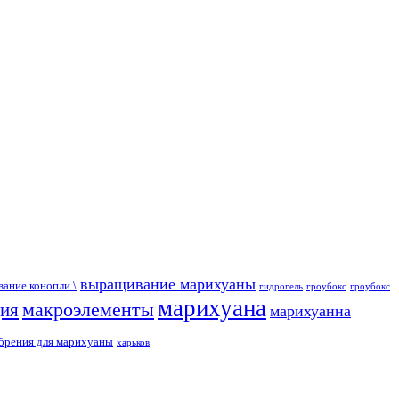
выращивание марихуаны
ание конопли \
гидрогель
гроубокс
гроубокс
марихуана
макроэлементы
ция
марихуанна
брения для марихуаны
харьков