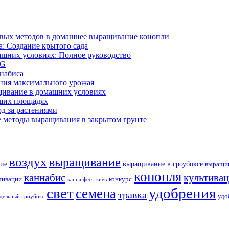
ивых методов в домашнее выращивание конопли
: Создание крытого сада
ашних условиях: Полное руководство
OG
ннабиса
ния максимального урожая
щивание в домашних условиях
ших площадях
д за растениями
 методы выращивания в закрытом грунте
воздух
выращивание
ие
выращивание в гроубоксе
выращив
конопля
каннабис
культива
тивации
конкурс
канна фест
киев
свет
удобрения
семена
травка
удо
дельный гроубокс