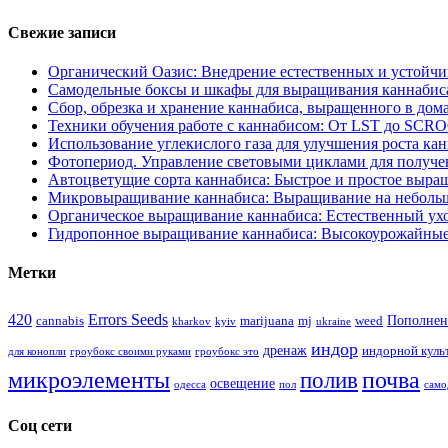
Свежие записи
Органический Оазис: Внедрение естественных и устойч
Самодельные боксы и шкафы для выращивания каннабиса
Сбор, обрезка и хранение каннабиса, выращенного в дом
Техники обучения работе с каннабисом: От LST до SCR
Использование углекислого газа для улучшения роста ка
Фотопериод. Управление световыми циклами для получе
Автоцветущие сорта каннабиса: Быстрое и простое выра
Микровыращивание каннабиса: Выращивание на неболь
Органическое выращивание каннабиса: Естественный ухо
Гидропонное выращивание каннабиса: Высокоурожайные
Метки
420
Errors Seeds
Пополнен
cannabis
marijuana
mj
weed
kharkov
kyiv
ukraine
индор
дренаж
индорной куль
для конопли
гроубокс своими руками
гроубокс это
микроэлементы
почва
полив
освещение
одесса
пол
само
Соц сети