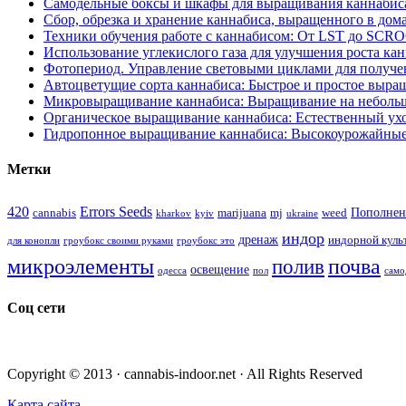
Самодельные боксы и шкафы для выращивания каннабиса
Сбор, обрезка и хранение каннабиса, выращенного в дом
Техники обучения работе с каннабисом: От LST до SCR
Использование углекислого газа для улучшения роста ка
Фотопериод. Управление световыми циклами для получе
Автоцветущие сорта каннабиса: Быстрое и простое выра
Микровыращивание каннабиса: Выращивание на неболь
Органическое выращивание каннабиса: Естественный ухо
Гидропонное выращивание каннабиса: Высокоурожайные
Метки
420
Errors Seeds
Пополнен
cannabis
marijuana
mj
weed
kharkov
kyiv
ukraine
индор
дренаж
индорной куль
для конопли
гроубокс своими руками
гроубокс это
микроэлементы
почва
полив
освещение
одесса
пол
само
Соц сети
Copyright © 2013 · cannabis-indoor.net · All Rights Reserved
Карта сайта