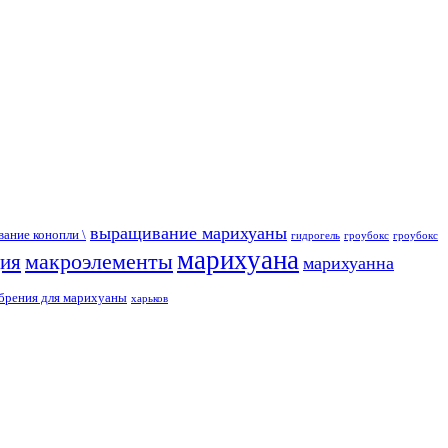
выращивание марихуаны
ание конопли \
гидрогель
гроубокс
гроубокс
марихуана
макроэлементы
ция
марихуанна
брения для марихуаны
харьков