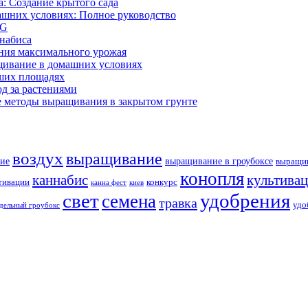
: Создание крытого сада
ашних условиях: Полное руководство
OG
ннабиса
ния максимального урожая
щивание в домашних условиях
ших площадях
д за растениями
 методы выращивания в закрытом грунте
воздух
выращивание
ие
выращивание в гроубоксе
выращив
конопля
каннабис
культива
тивации
конкурс
канна фест
киев
свет
удобрения
семена
травка
удо
дельный гроубокс