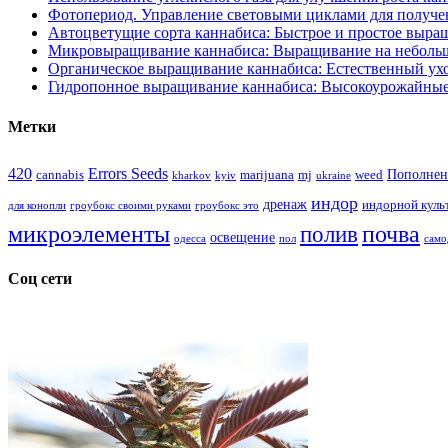
Фотопериод. Управление световыми циклами для получе
Автоцветущие сорта каннабиса: Быстрое и простое выра
Микровыращивание каннабиса: Выращивание на неболь
Органическое выращивание каннабиса: Естественный ухо
Гидропонное выращивание каннабиса: Высокоурожайные
Метки
420
Errors Seeds
Пополнен
cannabis
marijuana
mj
weed
kharkov
kyiv
ukraine
индор
дренаж
индорной куль
для конопли
гроубокс своими руками
гроубокс это
микроэлементы
почва
полив
освещение
одесса
пол
само
Соц сети