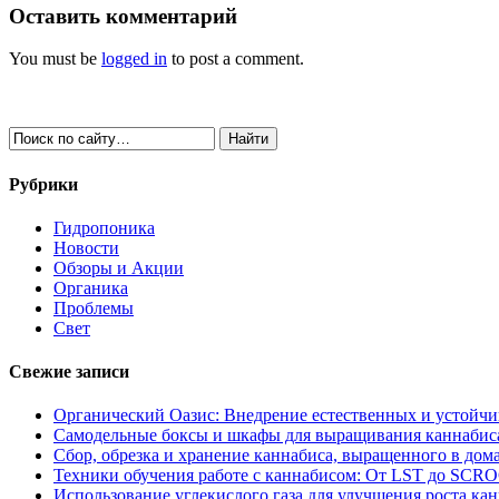
Оставить комментарий
You must be
logged in
to post a comment.
Рубрики
Гидропоника
Новости
Обзоры и Акции
Органика
Проблемы
Свет
Свежие записи
Органический Оазис: Внедрение естественных и устойч
Самодельные боксы и шкафы для выращивания каннабиса
Сбор, обрезка и хранение каннабиса, выращенного в дом
Техники обучения работе с каннабисом: От LST до SCR
Использование углекислого газа для улучшения роста ка