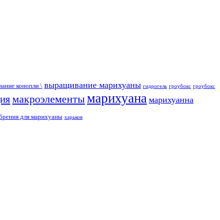
выращивание марихуаны
ание конопли \
гидрогель
гроубокс
гроубокс
марихуана
макроэлементы
ция
марихуанна
брения для марихуаны
харьков