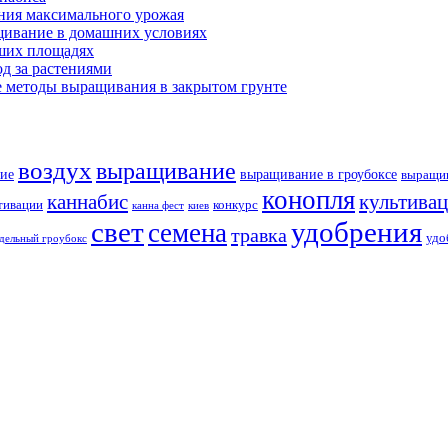
ния максимального урожая
щивание в домашних условиях
ших площадях
д за растениями
 методы выращивания в закрытом грунте
воздух
выращивание
ие
выращивание в гроубоксе
выращив
конопля
каннабис
культива
тивации
конкурс
канна фест
киев
свет
удобрения
семена
травка
удо
дельный гроубокс