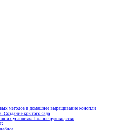
ивых методов в домашнее выращивание конопли
: Создание крытого сада
ашних условиях: Полное руководство
OG
ннабиса