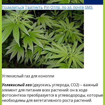
Поделиться
Твитнуть
Pin
Отпр. по эл. почте
SMS
Углекислый газ для конопли
Углекислый газ
(двуокись углерода, CO2) – важный
элемент для питания всех растений: он в ходе
фотосинтеза преобразуется в углеводороды, которые
необходимы для вегетативного роста растений.