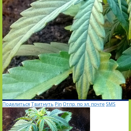
Поделиться
Твитнуть
Pin
Отпр. по эл. почте
SMS