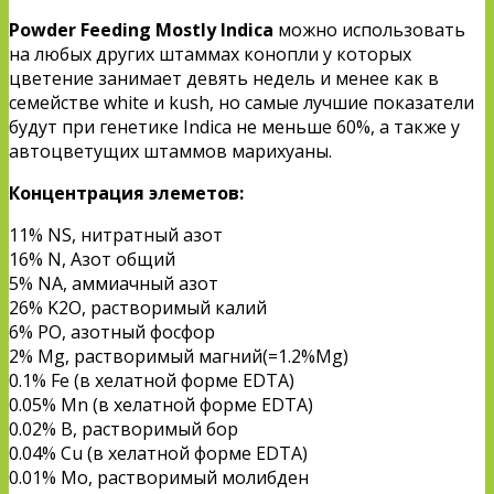
Powder Feeding Mostly Indica
можно использовать
на любых других штаммах конопли у которых
цветение занимает девять недель и менее как в
семействе white и kush, но самые лучшие показатели
будут при генетике Indica не меньше 60%, а также у
автоцветущих штаммов марихуаны.
Концентрация элеметов:
11% NS, нитратный азот
16% N, Азот общий
5% NA, аммиачный азот
26% K2O, растворимый калий
6% PO, азотный фосфор
2% Mg, растворимый магний(=1.2%Mg)
0.1% Fe (в хелатной форме EDTA)
0.05% Mn (в хелатной форме EDTA)
0.02% B, растворимый бор
0.04% Cu (в хелатной форме EDTA)
0.01% Mo, растворимый молибден