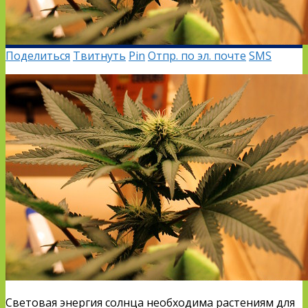
Поделиться
Твитнуть
Pin
Отпр. по эл. почте
SMS
Световая энергия солнца необходима растениям для