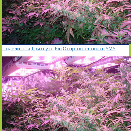
Поделиться
Твитнуть
Pin
Отпр. по эл. почте
SMS