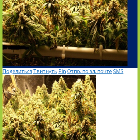
Поделиться
Твитнуть
Pin
Отпр. по эл. почте
SMS