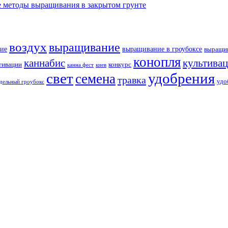
 методы выращивания в закрытом грунте
воздух
выращивание
ие
выращивание в гроубоксе
выращив
конопля
каннабис
культива
тивации
конкурс
канна фест
киев
свет
удобрения
семена
травка
удо
дельный гроубокс