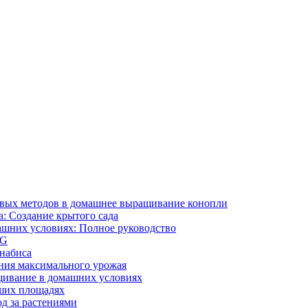
ивых методов в домашнее выращивание конопли
: Создание крытого сада
ашних условиях: Полное руководство
OG
ннабиса
ния максимального урожая
щивание в домашних условиях
ших площадях
д за растениями