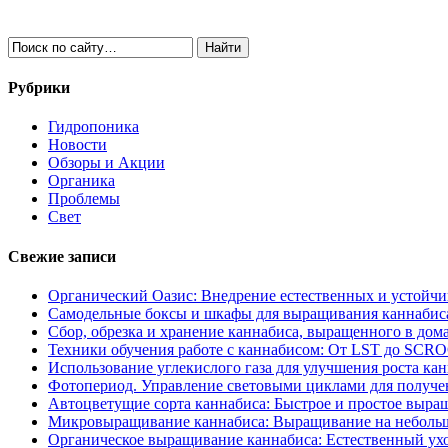
Рубрики
Гидропоника
Новости
Обзоры и Акции
Органика
Проблемы
Свет
Свежие записи
Органический Оазис: Внедрение естественных и устойч
Самодельные боксы и шкафы для выращивания каннабиса
Сбор, обрезка и хранение каннабиса, выращенного в дом
Техники обучения работе с каннабисом: От LST до SCR
Использование углекислого газа для улучшения роста ка
Фотопериод. Управление световыми циклами для получе
Автоцветущие сорта каннабиса: Быстрое и простое выра
Микровыращивание каннабиса: Выращивание на неболь
Органическое выращивание каннабиса: Естественный ухо