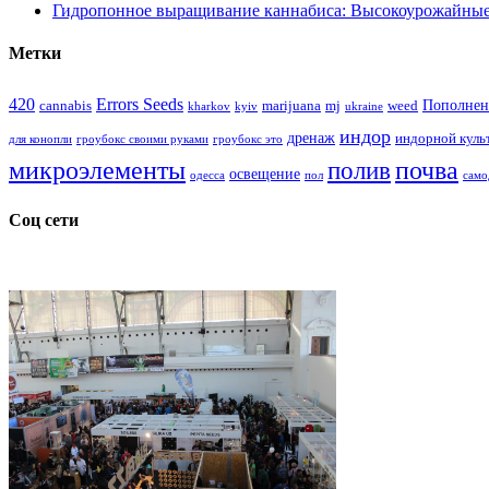
Гидропонное выращивание каннабиса: Высокоурожайные
Метки
420
Errors Seeds
Пополнен
cannabis
marijuana
mj
weed
kharkov
kyiv
ukraine
индор
дренаж
индорной куль
для конопли
гроубокс своими руками
гроубокс это
микроэлементы
почва
полив
освещение
одесса
пол
само
Соц сети