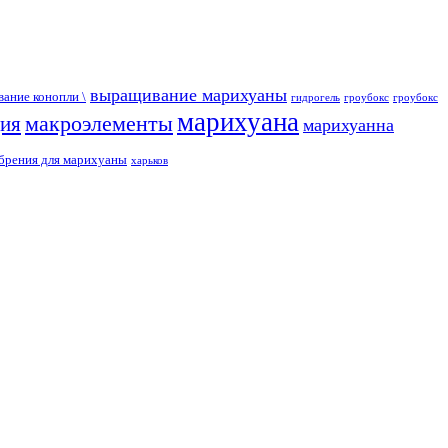
выращивание марихуаны
ание конопли \
гидрогель
гроубокс
гроубокс
марихуана
макроэлементы
ция
марихуанна
брения для марихуаны
харьков