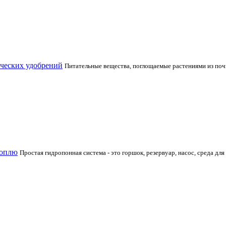
ических удобрений
Питательные вещества, поглощаемые растениями из почв
ноплю
Простая гидропонная система - это горшок, резервуар, насос, среда д