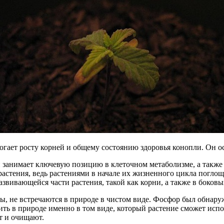
гает росту корней и общему состоянию здоровья конопли. Он ос
 занимает ключевую позицию в клеточном метаболизме, а также 
растения, ведь растениями в начале их жизненного цикла поглощ
звивающейся части растения, такой как корни, а также в боковы
ды, не встречаются в природе в чистом виде. Фосфор был обнаруж
ить в природе именно в том виде, который растение сможет исп
т и очищают.