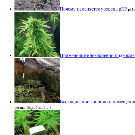
Почему изменяется уровень рН?
рН 
Применение внекорневой подкормк
Выращивание конопли в помещении
весны. Подобная […]