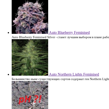
Auto Blueberry Feminised
Auto Blueberry Feminised Silver - станет лучшим выбором в плане рабо
Auto Northern Lights Feminised
Большинство ныне существующих сортов содержат ген Northern Light