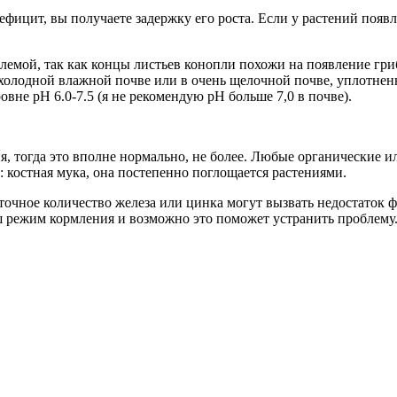
фицит, вы получаете задержку его роста. Если у растений появл
лемой, так как концы листьев конопли похожи на появление гри
холодной влажной почве или в очень щелочной почве, уплотненн
овне рН 6.0-7.5 (я не рекомендую рН больше 7,0 в почве).
, тогда это вполне нормально, не более. Любые органические и
: костная мука, она постепенно поглощается растениями.
очное количество железа или цинка могут вызвать недостаток фо
ш режим кормления и возможно это поможет устранить проблему