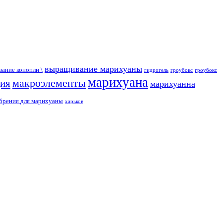
выращивание марихуаны
ание конопли \
гидрогель
гроубокс
гроубокс
марихуана
макроэлементы
ция
марихуанна
брения для марихуаны
харьков