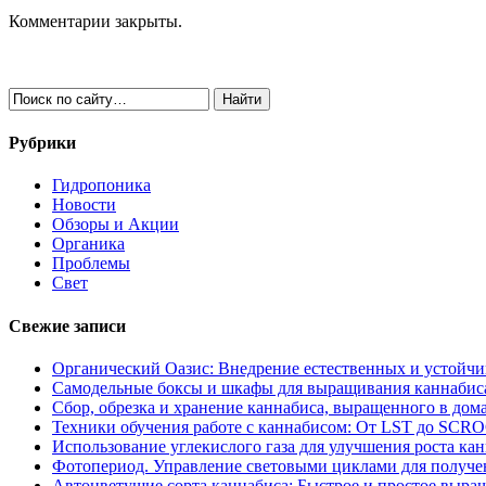
Комментарии закрыты.
Рубрики
Гидропоника
Новости
Обзоры и Акции
Органика
Проблемы
Свет
Свежие записи
Органический Оазис: Внедрение естественных и устойч
Самодельные боксы и шкафы для выращивания каннабиса
Сбор, обрезка и хранение каннабиса, выращенного в дом
Техники обучения работе с каннабисом: От LST до SCR
Использование углекислого газа для улучшения роста ка
Фотопериод. Управление световыми циклами для получе
Автоцветущие сорта каннабиса: Быстрое и простое выра