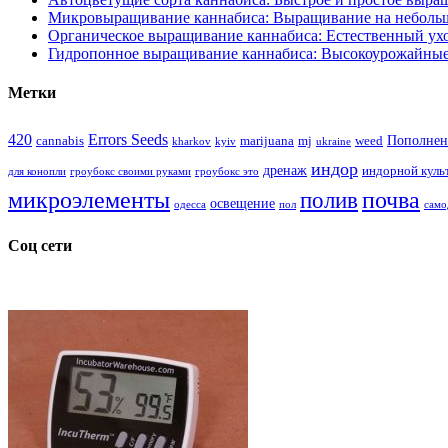
Микровыращивание каннабиса: Выращивание на неболь
Органическое выращивание каннабиса: Естественный ухо
Гидропонное выращивание каннабиса: Высокоурожайные
Метки
420
Errors Seeds
Пополнен
cannabis
marijuana
mj
weed
kharkov
kyiv
ukraine
индор
дренаж
индорной куль
для конопли
гроубокс своими руками
гроубокс это
микроэлементы
почва
полив
освещение
одесса
пол
само
Соц сети