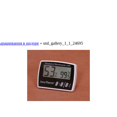
выращивания в индоре
» sml_gallery_1_1_24695