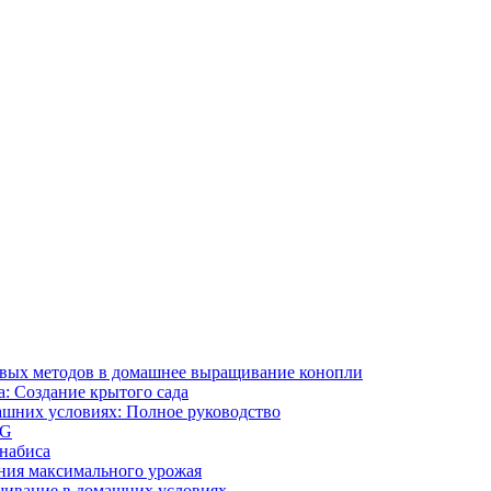
ивых методов в домашнее выращивание конопли
: Создание крытого сада
ашних условиях: Полное руководство
OG
ннабиса
ния максимального урожая
щивание в домашних условиях