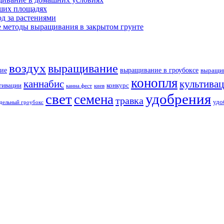
ших площадях
д за растениями
 методы выращивания в закрытом грунте
воздух
выращивание
ие
выращивание в гроубоксе
выращив
конопля
каннабис
культива
тивации
конкурс
канна фест
киев
свет
удобрения
семена
травка
удо
дельный гроубокс