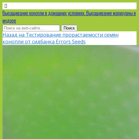
Выращивание конопли в домашних условиях. Выращивание марихуаны в
индоре
Назад на Тестирование прорастаемости семян
конопли от сидбанка Errors Seeds