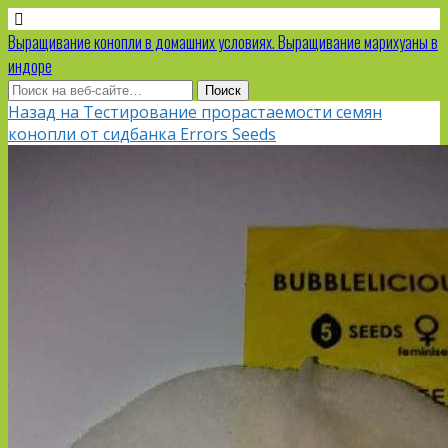
Выращивание конопли в домашних условиях. Выращивание марихуаны в
индоре
Назад на Тестирование прорастаемости семян
конопли от сидбанка Errors Seeds