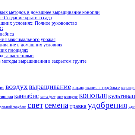
ивых методов в домашнее выращивание конопли
: Создание крытого сада
ашних условиях: Полное руководство
OG
ннабиса
ния максимального урожая
щивание в домашних условиях
ших площадях
д за растениями
 методы выращивания в закрытом грунте
воздух
выращивание
ие
выращивание в гроубоксе
выращив
конопля
каннабис
культива
тивации
конкурс
канна фест
киев
свет
удобрения
семена
травка
удо
дельный гроубокс