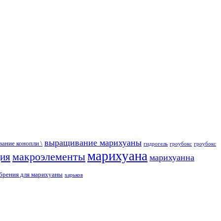
выращивание марихуаны
ание конопли \
гидрогель
гроубокс
гроубокс
марихуана
макроэлементы
ция
марихуанна
брения для марихуаны
харьков