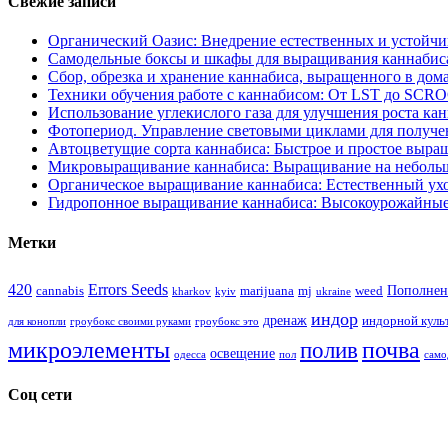
Свежие записи
Органический Оазис: Внедрение естественных и устойч
Самодельные боксы и шкафы для выращивания каннабиса
Сбор, обрезка и хранение каннабиса, выращенного в дом
Техники обучения работе с каннабисом: От LST до SCR
Использование углекислого газа для улучшения роста ка
Фотопериод. Управление световыми циклами для получе
Автоцветущие сорта каннабиса: Быстрое и простое выра
Микровыращивание каннабиса: Выращивание на неболь
Органическое выращивание каннабиса: Естественный ухо
Гидропонное выращивание каннабиса: Высокоурожайные
Метки
420
Errors Seeds
Пополнен
cannabis
marijuana
mj
weed
kharkov
kyiv
ukraine
индор
дренаж
индорной куль
для конопли
гроубокс своими руками
гроубокс это
микроэлементы
почва
полив
освещение
одесса
пол
само
Соц сети