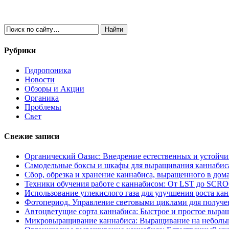
Рубрики
Гидропоника
Новости
Обзоры и Акции
Органика
Проблемы
Свет
Свежие записи
Органический Оазис: Внедрение естественных и устойч
Самодельные боксы и шкафы для выращивания каннабиса
Сбор, обрезка и хранение каннабиса, выращенного в дом
Техники обучения работе с каннабисом: От LST до SCR
Использование углекислого газа для улучшения роста ка
Фотопериод. Управление световыми циклами для получе
Автоцветущие сорта каннабиса: Быстрое и простое выра
Микровыращивание каннабиса: Выращивание на неболь