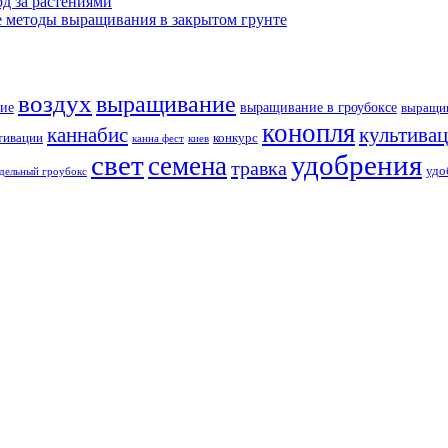
д за растениями
 методы выращивания в закрытом грунте
воздух
выращивание
ие
выращивание в гроубоксе
выращив
конопля
каннабис
культива
тивации
конкурс
канна фест
киев
свет
удобрения
семена
травка
удо
дельный гроубокс