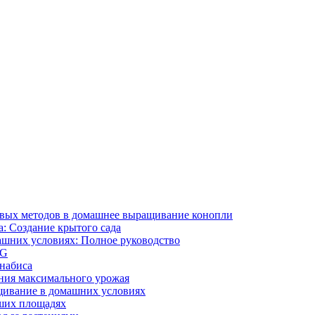
ивых методов в домашнее выращивание конопли
: Создание крытого сада
ашних условиях: Полное руководство
OG
ннабиса
ния максимального урожая
щивание в домашних условиях
ших площадях