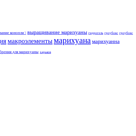
выращивание марихуаны
ание конопли \
гидрогель
гроубокс
гроубокс
марихуана
макроэлементы
ция
марихуанна
брения для марихуаны
харьков