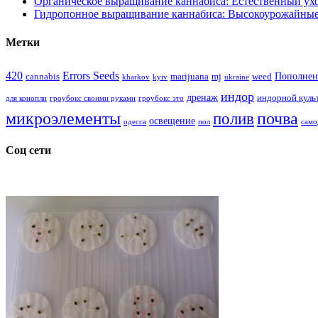
Органическое выращивание каннабиса: Естественный ухо
Гидропонное выращивание каннабиса: Высокоурожайные
Метки
420
Errors Seeds
Пополнен
cannabis
marijuana
mj
weed
kharkov
kyiv
ukraine
индор
дренаж
индорной куль
для конопли
гроубокс своими руками
гроубокс это
микроэлементы
почва
полив
освещение
одесса
пол
само
Соц сети