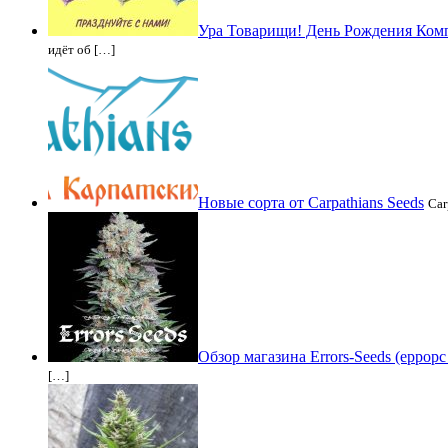
Ура Товарищи! День Рождения Компа
идёт об […]
Новые сорта от Carpathians Seeds
Car
Обзор магазина Errors-Seeds (еррорс
[…]