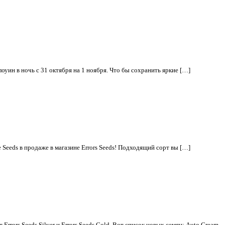
уин в ночь с 31 октября на 1 ноября. Что бы сохранить яркие […]
 Seeds в продаже в магазине Errors Seeds! Подходящий сорт вы […]
 Errors Seeds Silver и Errors Seeds Gold. Вот список новых семян: Auto Cream