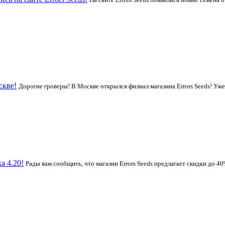
скве!
Дорогие гроверы! В Москве открылся филиал магазина Errors Seeds! Уже 
а 4.20!
Рады вам сообщить, что магазин Errors Seeds предлагает скидки до 4