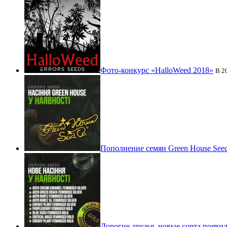
Фото-конкурс «HalloWeed 2018»
В 2
Пополнение семян Green House See
Дорогие друзья, новые сорта появили