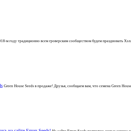
018-м году традиционно всем гроверским сообществом будем праздновать Хэлло
ds
Green House Seeds в продаже! Друзья, сообщаем вам, что семена Green House
сь на сайте Errors Seeds!
На сайте Errors Seeds появились новые семена от