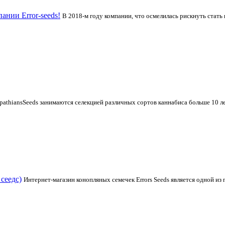
нии Error-seeds!
В 2018-м году компании, что осмелилась рискнуть стать
pathiansSeeds занимаются селекцией различных сортов каннабиса больше 10 л
 сеедс)
Интернет-магазин конопляных семечек Errors Seeds является одной и