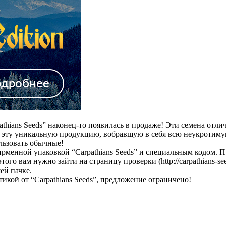
athians Seeds” наконец-то появилась в продаже! Эти семена от
е эту уникальную продукцию, вобравшую в себя всю неукротиму
льзовать обычные!
менной упаковкой “Carpathians Seeds” и специальным кодом. П
о вам нужно зайти на страницу проверки (http://carpathians-seed
ей пачке.
кой от “Carpathians Seeds”, предложение ограничено!