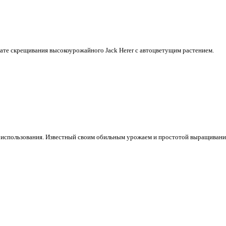
тате скрещивания высокоурожайного Jack Herer с автоцветущим растением.
го использования. Известный своим обильным урожаем и простотой выращивани