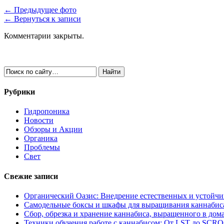
← Предыдущее фото
← Вернуться к записи
Комментарии закрыты.
Рубрики
Гидропоника
Новости
Обзоры и Акции
Органика
Проблемы
Свет
Свежие записи
Органический Оазис: Внедрение естественных и устойч
Самодельные боксы и шкафы для выращивания каннабиса
Сбор, обрезка и хранение каннабиса, выращенного в дом
Техники обучения работе с каннабисом: От LST до SCR