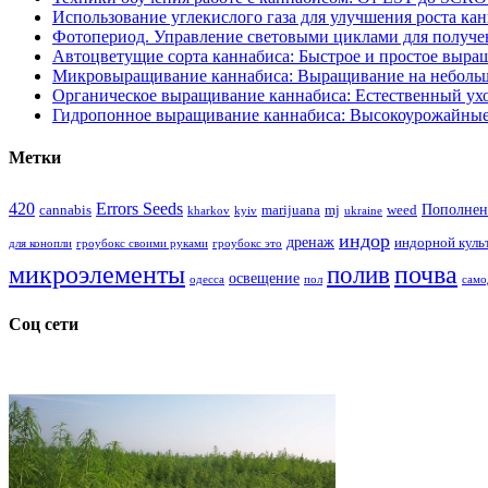
Использование углекислого газа для улучшения роста ка
Фотопериод. Управление световыми циклами для получе
Автоцветущие сорта каннабиса: Быстрое и простое выра
Микровыращивание каннабиса: Выращивание на неболь
Органическое выращивание каннабиса: Естественный ухо
Гидропонное выращивание каннабиса: Высокоурожайные
Метки
420
Errors Seeds
Пополнен
cannabis
marijuana
mj
weed
kharkov
kyiv
ukraine
индор
дренаж
индорной куль
для конопли
гроубокс своими руками
гроубокс это
микроэлементы
почва
полив
освещение
одесса
пол
само
Соц сети