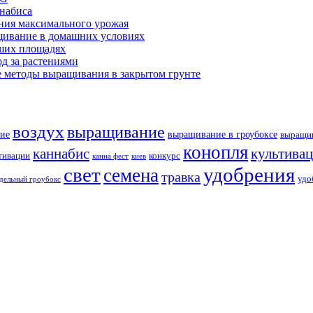
ннабиса
ния максимального урожая
щивание в домашних условиях
ших площадях
д за растениями
 методы выращивания в закрытом грунте
воздух
выращивание
ие
выращивание в гроубоксе
выращив
конопля
каннабис
культива
тивации
конкурс
канна фест
киев
свет
удобрения
семена
травка
удо
дельный гроубокс