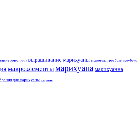
выращивание марихуаны
ание конопли \
гидрогель
гроубокс
гроубокс
марихуана
макроэлементы
ция
марихуанна
брения для марихуаны
харьков