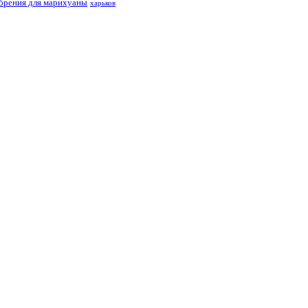
брения для марихуаны
харьков