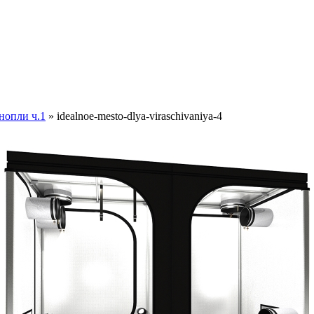
нопли ч.1
» idealnoe-mesto-dlya-viraschivaniya-4