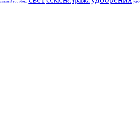
травка
удо
дельный гроубокс