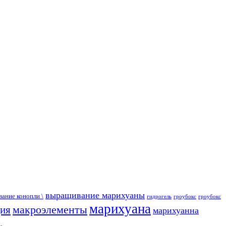
выращивание марихуаны
ание конопли \
гидрогель
гроубокс
гроубокс
марихуана
макроэлементы
ция
марихуанна