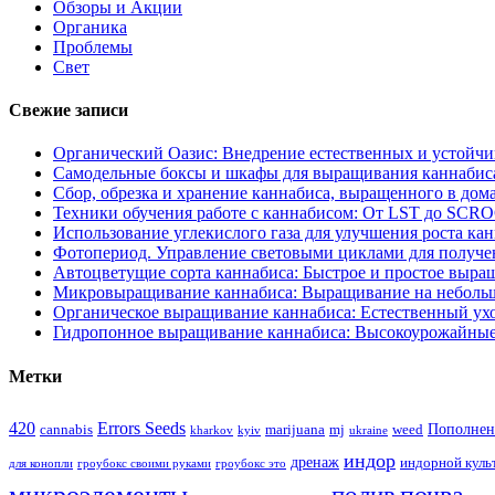
Обзоры и Акции
Органика
Проблемы
Свет
Свежие записи
Органический Оазис: Внедрение естественных и устойч
Самодельные боксы и шкафы для выращивания каннабиса
Сбор, обрезка и хранение каннабиса, выращенного в дом
Техники обучения работе с каннабисом: От LST до SCR
Использование углекислого газа для улучшения роста ка
Фотопериод. Управление световыми циклами для получе
Автоцветущие сорта каннабиса: Быстрое и простое выра
Микровыращивание каннабиса: Выращивание на неболь
Органическое выращивание каннабиса: Естественный ухо
Гидропонное выращивание каннабиса: Высокоурожайные
Метки
420
Errors Seeds
Пополнен
cannabis
marijuana
mj
weed
kharkov
kyiv
ukraine
индор
дренаж
индорной куль
для конопли
гроубокс своими руками
гроубокс это
микроэлементы
почва