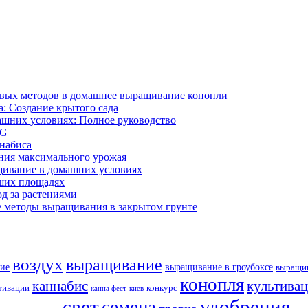
ивых методов в домашнее выращивание конопли
: Создание крытого сада
ашних условиях: Полное руководство
OG
ннабиса
ния максимального урожая
щивание в домашних условиях
ших площадях
д за растениями
 методы выращивания в закрытом грунте
воздух
выращивание
ие
выращивание в гроубоксе
выращив
конопля
каннабис
культива
тивации
конкурс
канна фест
киев
свет
удобрения
семена