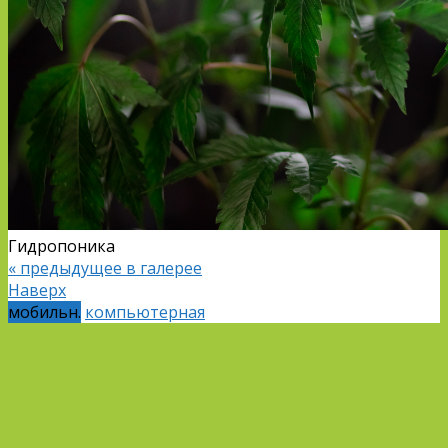
Гидропоника
« предыдущее в галерее
Наверх
мобильн.
компьютерная