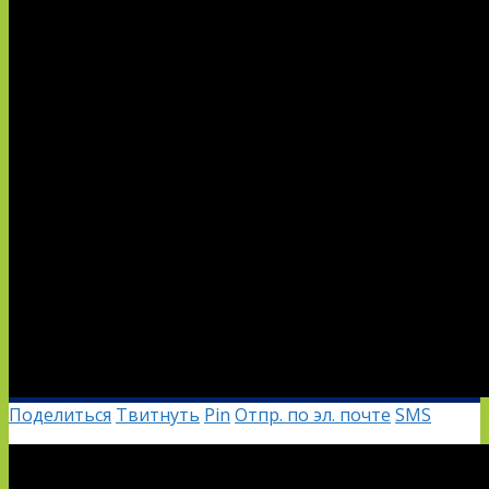
Поделиться
Твитнуть
Pin
Отпр. по эл. почте
SMS