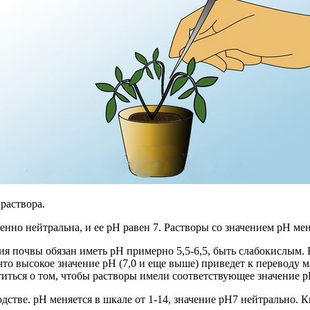
раствора.
енно нейтральна, и ее pH равен 7. Растворы со значением pH м
 почвы обязан иметь pH примерно 5,5-6,5, быть слабокислым. В
 что высокое значение pH (7,0 и еще выше) приведет к переводу м
ться о том, чтобы растворы имели соответствующее значение pH 
стве. рН меняется в шкале от 1-14, значение рН7 нейтрально. К