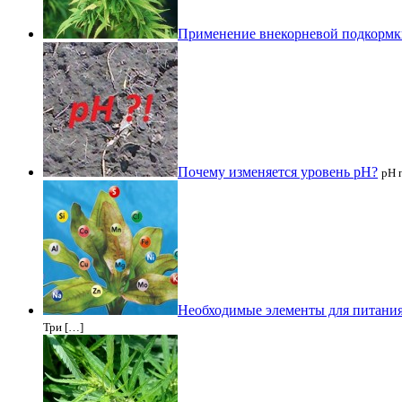
Применение внекорневой подкормк
Почему изменяется уровень рН?
рН 
Необходимые элементы для питани
Три […]