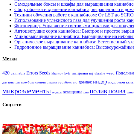
Самодельные боксы и шкафы для выращивания каннабиса
Сбор, обрезка и хранение каннабиса, выращенного в дом
Техники обучения работе с каннабисом: От LST до SCR
Использование углекислого газа для улучшения роста ка
Фотопериод. Управление световыми циклами для получе
Автоцветущие сорта каннабиса: Быстрое и простое выра
Микровыращивание каннабиса: Выращивание на неболь
Органическое выращивание каннабиса: Естественный ухо
Гидропонное выращивание каннабиса: Высокоурожайные
Метки
420
Errors Seeds
Пополнен
cannabis
marijuana
mj
weed
kharkov
kyiv
ukraine
индор
дренаж
индорной куль
для конопли
гроубокс своими руками
гроубокс это
микроэлементы
почва
полив
освещение
одесса
пол
само
Соц сети