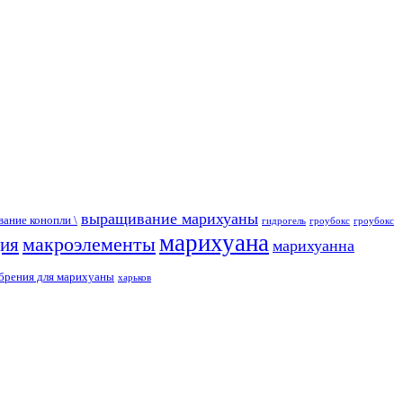
выращивание марихуаны
ание конопли \
гидрогель
гроубокс
гроубокс
марихуана
макроэлементы
ция
марихуанна
брения для марихуаны
харьков