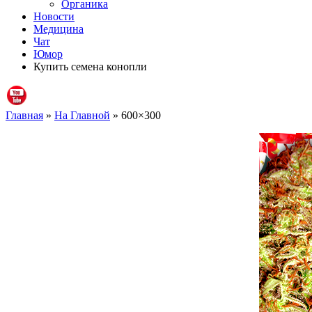
Органика
Новости
Медицина
Чат
Юмор
Купить семена конопли
Главная
»
На Главной
» 600×300