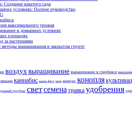
: Создание крытого сада
ашних условиях: Полное руководство
OG
ннабиса
ния максимального урожая
щивание в домашних условиях
ших площадях
д за растениями
 методы выращивания в закрытом грунте
воздух
выращивание
ие
выращивание в гроубоксе
выращив
конопля
каннабис
культива
тивации
конкурс
канна фест
киев
свет
удобрения
семена
травка
удо
дельный гроубокс