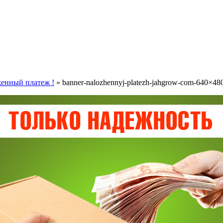
женный платеж !
» banner-nalozhennyj-platezh-jahgrow-com-640×48