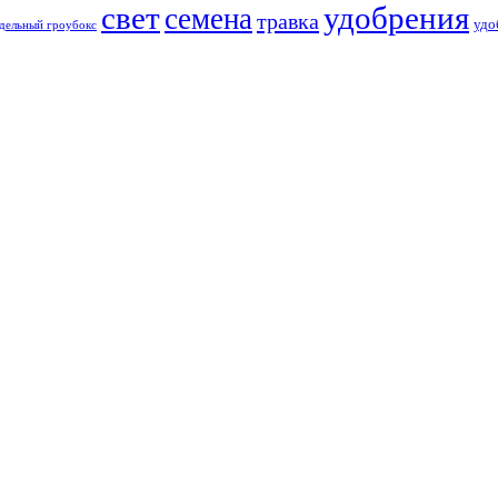
свет
удобрения
семена
травка
удо
дельный гроубокс