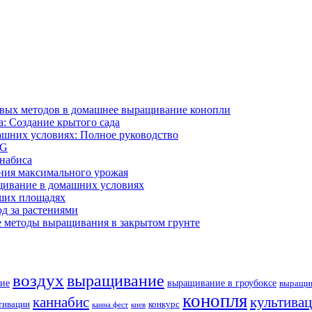
ивых методов в домашнее выращивание конопли
: Создание крытого сада
ашних условиях: Полное руководство
OG
ннабиса
ния максимального урожая
щивание в домашних условиях
ших площадях
д за растениями
 методы выращивания в закрытом грунте
воздух
выращивание
ие
выращивание в гроубоксе
выращив
конопля
каннабис
культива
тивации
конкурс
канна фест
киев