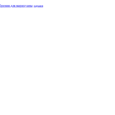
брения для марихуаны
харьков