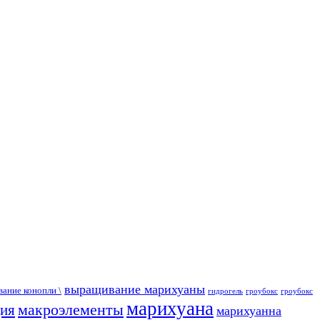
выращивание марихуаны
ание конопли \
гидрогель
гроубокс
гроубокс
марихуана
макроэлементы
ция
марихуанна