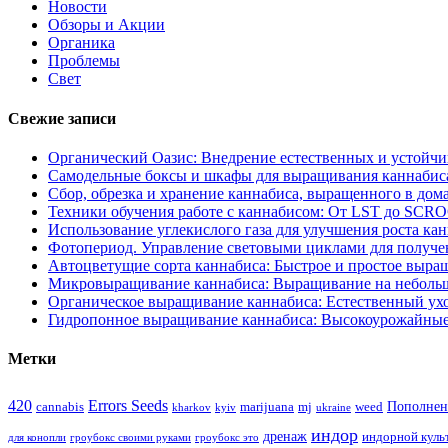
Новости
Обзоры и Акции
Органика
Проблемы
Свет
Свежие записи
Органический Оазис: Внедрение естественных и устойч
Самодельные боксы и шкафы для выращивания каннабиса
Сбор, обрезка и хранение каннабиса, выращенного в дом
Техники обучения работе с каннабисом: От LST до SCR
Использование углекислого газа для улучшения роста ка
Фотопериод. Управление световыми циклами для получе
Автоцветущие сорта каннабиса: Быстрое и простое выра
Микровыращивание каннабиса: Выращивание на неболь
Органическое выращивание каннабиса: Естественный ухо
Гидропонное выращивание каннабиса: Высокоурожайные
Метки
420
Errors Seeds
Пополнен
cannabis
marijuana
mj
weed
kharkov
kyiv
ukraine
индор
дренаж
индорной куль
для конопли
гроубокс своими руками
гроубокс это