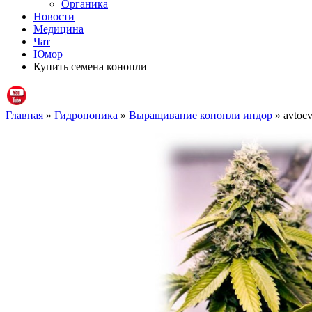
Органика
Новости
Медицина
Чат
Юмор
Купить семена конопли
Главная
»
Гидропоника
»
Выращивание конопли индор
» avtocv