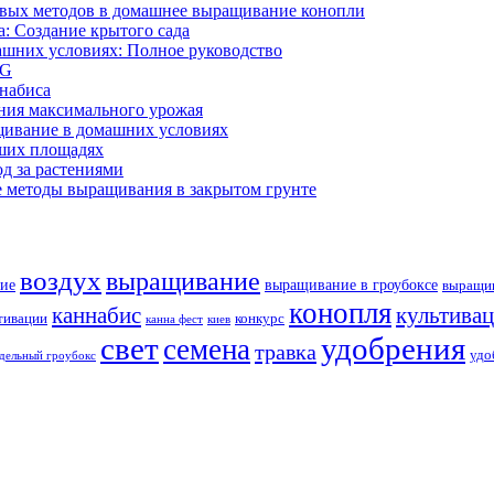
ивых методов в домашнее выращивание конопли
: Создание крытого сада
ашних условиях: Полное руководство
OG
ннабиса
ния максимального урожая
щивание в домашних условиях
ших площадях
д за растениями
 методы выращивания в закрытом грунте
воздух
выращивание
ие
выращивание в гроубоксе
выращив
конопля
каннабис
культива
тивации
конкурс
канна фест
киев
свет
удобрения
семена
травка
удо
дельный гроубокс