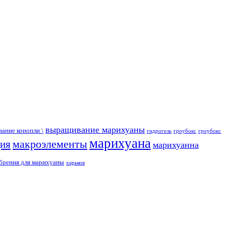
выращивание марихуаны
ание конопли \
гидрогель
гроубокс
гроубокс
марихуана
макроэлементы
ция
марихуанна
брения для марихуаны
харьков