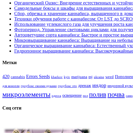
Органический Оазис: Внедрение естественных и устойч
Самодельные боксы и шкафы для выращивания каннабиса
Сбор, обрезка и хранение каннабиса, выращенного в дом
Техники обучения работе с каннабисом: От LST до SCR
Использование углекислого газа для улучшения роста ка
Фотопериод. Управление световыми циклами для получе
Автоцветущие сорта каннабиса: Быстрое и простое выра
Микровыращивание каннабиса: Выращивание на неболь
Органическое выращивание каннабиса: Естественный ухо
Гидропонное выращивание каннабиса: Высокоурожайные
Метки
420
Errors Seeds
Пополнен
cannabis
marijuana
mj
weed
kharkov
kyiv
ukraine
индор
дренаж
индорной куль
для конопли
гроубокс своими руками
гроубокс это
микроэлементы
почва
полив
освещение
одесса
пол
само
Соц сети