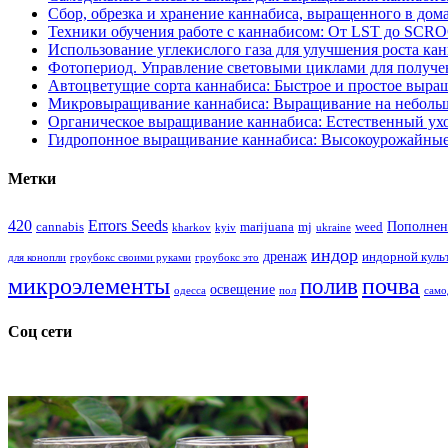
Сбор, обрезка и хранение каннабиса, выращенного в дом
Техники обучения работе с каннабисом: От LST до SCR
Использование углекислого газа для улучшения роста ка
Фотопериод. Управление световыми циклами для получе
Автоцветущие сорта каннабиса: Быстрое и простое выра
Микровыращивание каннабиса: Выращивание на неболь
Органическое выращивание каннабиса: Естественный ухо
Гидропонное выращивание каннабиса: Высокоурожайные
Метки
420
Errors Seeds
Пополнен
cannabis
marijuana
mj
weed
kharkov
kyiv
ukraine
индор
дренаж
индорной куль
для конопли
гроубокс своими руками
гроубокс это
микроэлементы
почва
полив
освещение
одесса
пол
само
Соц сети