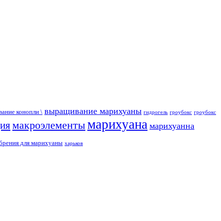
выращивание марихуаны
ание конопли \
гидрогель
гроубокс
гроубокс
марихуана
макроэлементы
ция
марихуанна
брения для марихуаны
харьков