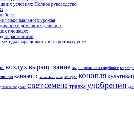
ашних условиях: Полное руководство
OG
ннабиса
ния максимального урожая
щивание в домашних условиях
ших площадях
д за растениями
 методы выращивания в закрытом грунте
воздух
выращивание
ие
выращивание в гроубоксе
выращив
конопля
каннабис
культива
тивации
конкурс
канна фест
киев
свет
удобрения
семена
травка
удо
дельный гроубокс