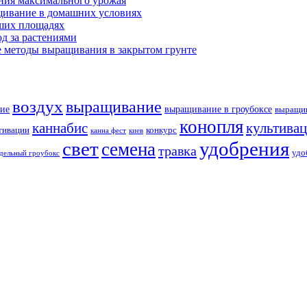
ния максимального урожая
щивание в домашних условиях
ших площадях
д за растениями
 методы выращивания в закрытом грунте
воздух
выращивание
ие
выращивание в гроубоксе
выращив
конопля
каннабис
культива
тивации
конкурс
канна фест
киев
свет
удобрения
семена
травка
удо
дельный гроубокс