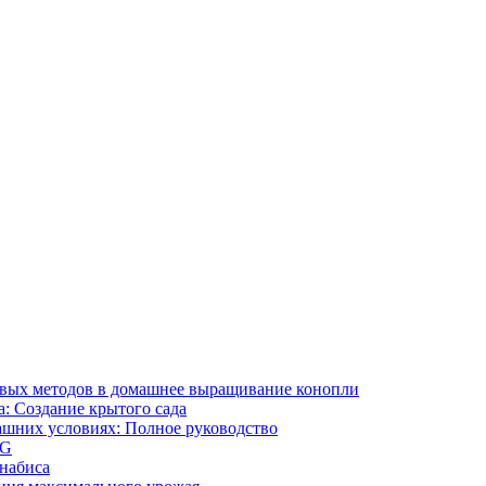
ивых методов в домашнее выращивание конопли
: Создание крытого сада
ашних условиях: Полное руководство
OG
ннабиса