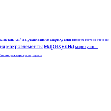
выращивание марихуаны
ание конопли \
гидрогель
гроубокс
гроубокс
марихуана
макроэлементы
ция
марихуанна
брения для марихуаны
харьков