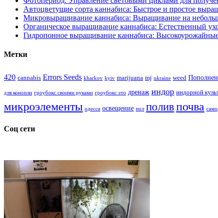
Фотопериод. Управление световыми циклами для получе
Автоцветущие сорта каннабиса: Быстрое и простое выра
Микровыращивание каннабиса: Выращивание на неболь
Органическое выращивание каннабиса: Естественный ухо
Гидропонное выращивание каннабиса: Высокоурожайные
Метки
420
Errors Seeds
Пополнен
cannabis
marijuana
mj
weed
kharkov
kyiv
ukraine
индор
дренаж
индорной куль
для конопли
гроубокс своими руками
гроубокс это
микроэлементы
почва
полив
освещение
одесса
пол
само
Соц сети