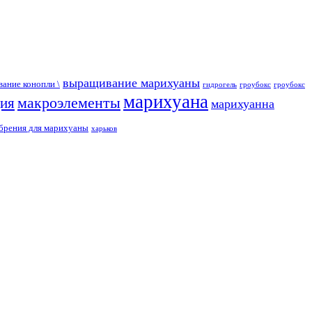
выращивание марихуаны
ание конопли \
гидрогель
гроубокс
гроубокс
марихуана
макроэлементы
ция
марихуанна
брения для марихуаны
харьков