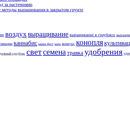
д за растениями
 методы выращивания в закрытом грунте
воздух
выращивание
ие
выращивание в гроубоксе
выращив
конопля
каннабис
культива
тивации
конкурс
канна фест
киев
свет
удобрения
семена
травка
удо
дельный гроубокс