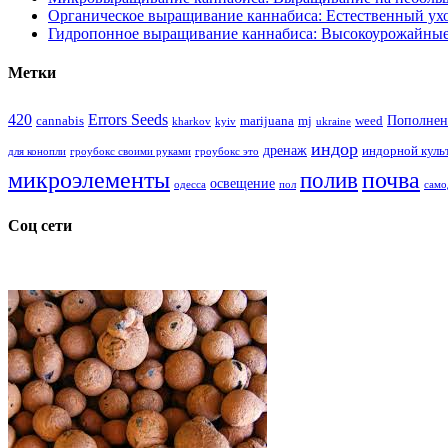
Органическое выращивание каннабиса: Естественный ухо
Гидропонное выращивание каннабиса: Высокоурожайные
Метки
420
Errors Seeds
Пополнен
cannabis
marijuana
mj
weed
kharkov
kyiv
ukraine
индор
дренаж
индорной куль
для конопли
гроубокс своими руками
гроубокс это
микроэлементы
почва
полив
освещение
одесса
пол
само
Соц сети