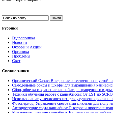
Рубрики
Гидропоника
Новости
Обзоры и Акции
Органика
Проблемы
Свет
Свежие записи
Органический Оазис: Внедрение естественных и устойч
Самодельные боксы и шкафы для выращивания каннабиса
Сбор, обрезка и хранение каннабиса, выращенного в дом
Техники обучения работе с каннабисом: От LST до SCR
Использование углекислого газа для улучшения роста ка
Фотопериод. Управление световыми циклами для получе
Автоцветущие сорта каннабиса: Быстрое и простое выра
Микровыращивание каннабиса: Выращивание на неболь