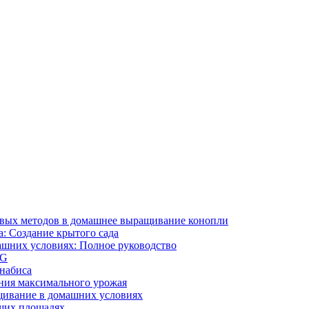
ивых методов в домашнее выращивание конопли
: Создание крытого сада
ашних условиях: Полное руководство
OG
ннабиса
ния максимального урожая
щивание в домашних условиях
ших площадях