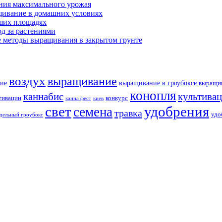
ния максимального урожая
щивание в домашних условиях
ших площадях
д за растениями
 методы выращивания в закрытом грунте
воздух
выращивание
ие
выращивание в гроубоксе
выращив
конопля
каннабис
культива
тивации
конкурс
канна фест
киев
свет
удобрения
семена
травка
удо
дельный гроубокс