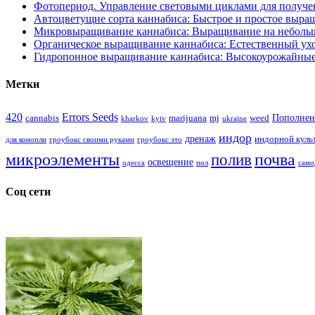
Фотопериод. Управление световыми циклами для получе
Автоцветущие сорта каннабиса: Быстрое и простое выра
Микровыращивание каннабиса: Выращивание на неболь
Органическое выращивание каннабиса: Естественный ухо
Гидропонное выращивание каннабиса: Высокоурожайные
Метки
420
Errors Seeds
Пополнен
cannabis
marijuana
mj
weed
kharkov
kyiv
ukraine
индор
дренаж
индорной куль
для конопли
гроубокс своими руками
гроубокс это
микроэлементы
почва
полив
освещение
одесса
пол
само
Соц сети