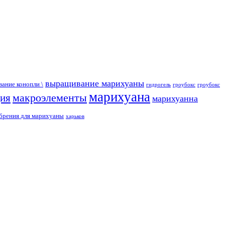
выращивание марихуаны
ание конопли \
гидрогель
гроубокс
гроубокс
марихуана
макроэлементы
ция
марихуанна
брения для марихуаны
харьков