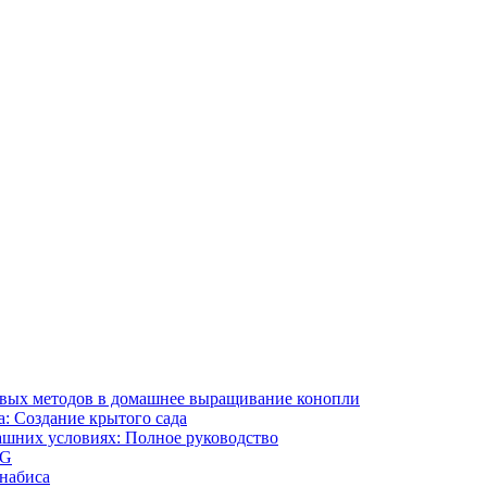
ивых методов в домашнее выращивание конопли
: Создание крытого сада
ашних условиях: Полное руководство
OG
ннабиса